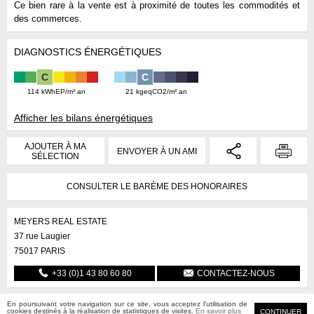
Ce bien rare à la vente est à proximité de toutes les commodités et
des commerces.
DIAGNOSTICS ÉNERGÉTIQUES
C
C
114 kWhEP/m².an
21 kgeqCO2/m².an
Afficher les bilans énergétiques
AJOUTER À MA
ENVOYER À UN AMI
SÉLECTION
CONSULTER LE BARÈME DES HONORAIRES
MEYERS REAL ESTATE
37 rue Laugier
75017
PARIS
+33 (0)1 43 80 60 80
CONTACTEZ-NOUS
En poursuivant votre navigation sur ce site, vous acceptez l'utilisation de
MEYERS real estate
cookies destinés à la réalisation de statistiques de visites.
En savoir plus