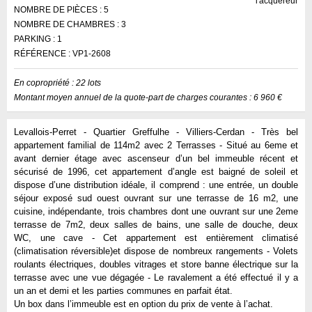
l'acquéreur
NOMBRE DE PIÈCES :
5
NOMBRE DE CHAMBRES :
3
PARKING :
1
RÉFÉRENCE :
VP1-2608
En copropriété : 22 lots
Montant moyen annuel de la quote-part de charges courantes : 6 960 €
Levallois-Perret - Quartier Greffulhe - Villiers-Cerdan - Très bel
appartement familial de 114m2 avec 2 Terrasses - Situé au 6eme et
avant dernier étage avec ascenseur d’un bel immeuble récent et
sécurisé de 1996, cet appartement d’angle est baigné de soleil et
dispose d’une distribution idéale, il comprend : une entrée, un double
séjour exposé sud ouest ouvrant sur une terrasse de 16 m2, une
cuisine, indépendante, trois chambres dont une ouvrant sur une 2eme
terrasse de 7m2, deux salles de bains, une salle de douche, deux
WC, une cave - Cet appartement est entièrement climatisé
(climatisation réversible)et dispose de nombreux rangements - Volets
roulants électriques, doubles vitrages et store banne électrique sur la
terrasse avec une vue dégagée - Le ravalement a été effectué il y a
un an et demi et les parties communes en parfait état.
Un box dans l’immeuble est en option du prix de vente à l’achat.